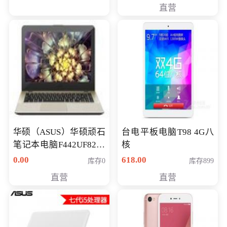
直营
华硕（ASUS）华硕顽石
台电平板电脑T98 4G八
笔记本电脑F442UF8250
核
八代独显轻薄办公商务
0.00
618.00
库存0
库存899
游戏笔记本 火爆推荐
直营
直营