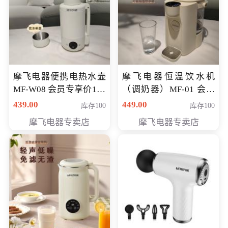
摩飞电器便携电热水壶
摩飞电器恒温饮水机
MF-W08 会员专享价198
（调奶器）MF-01 会员
元
专享价366元
439.00
449.00
库存100
库存100
摩飞电器专卖店
摩飞电器专卖店