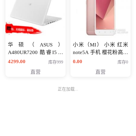
华硕（ASUS）
小米（MI） 小米 红米
A480UR7200 酷睿I5超
note5A 手机 樱花粉高配
薄学生办公游戏独显笔
版 全网通(3G+32G)
4299.00
0.00
库存999
库存0
记本电脑 金色 I5-7200
直营
直营
NV930-2G独
正在加载...