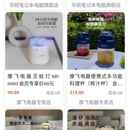
员专享价6898元
员专享价6998元
华硕笔记本电脑旗舰店
华硕笔记本电脑旗舰店
摩飞电器灭蚊灯MF-
摩飞电器便携式多功能
6060 会员专享价68元
料理杯（榨汁杯） 会员
专享价118元
98.00
219.00
库存100
库存100
摩飞电器专卖店
摩飞电器专卖店