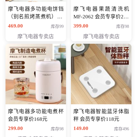
摩飞电器多功能电饼铛
摩飞电器果蔬清洗机
（别名煎烤蒸煮机） 型
MF-2062 会员专享价268
号MF-8888B 会员专享
元
469.00
399.00
库存99
库存98
价389元
摩飞电器专卖店
摩飞电器专卖店
摩飞电器多功能电煮杯
摩飞电器智能蓝牙体脂
会员专享价168元
秤 会员专享价118元
299.00
149.00
库存98
库存496