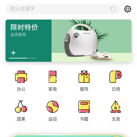
默认关键字
办公
家电
服饰
日用
蔬果
运动
书籍
文具