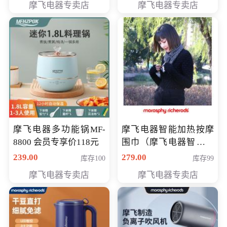
摩飞电器专卖店
摩飞电器专卖店
摩飞电器多功能锅MF-
摩飞电器智能加热按摩
8800 会员专享价118元
围巾（摩飞电器智能加
热按摩围脖） 会员专享
239.00
279.00
库存100
库存99
价168元
摩飞电器专卖店
摩飞电器专卖店