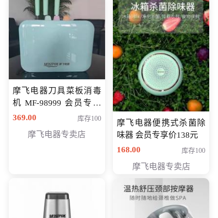
摩飞电器刀具菜板消毒
机 MF-98999 会员专享
价286元
369.00
库存100
摩飞电器便携式杀菌除
摩飞电器专卖店
味器 会员专享价138元
168.00
库存100
摩飞电器专卖店