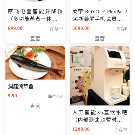
摩飞电器智能升降锅
柔宇 ROYOLE FlexPai 2
（多功能蒸煮一体锅）
5G折叠屏手机 会员专享
（智能升降养生锅） 会
购买价格 4998元
699.00
5698.00
库存99
库存0
员专享价399元
直营
直营
洞庭湖草鱼
9.90
库存469
直营
人工智能X6直饮水吧
（内部测试 请暂时不要
购买）
1298.00
库存72