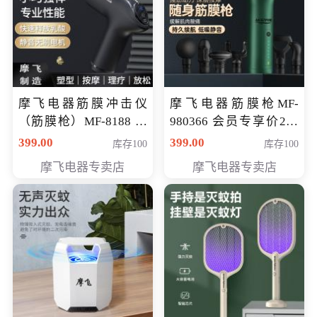
摩飞电器筋膜冲击仪
摩飞电器筋膜枪MF-
（筋膜枪）MF-8188 会
980366 会员专享价299
员专享价268元
元
399.00
399.00
库存100
库存100
摩飞电器专卖店
摩飞电器专卖店