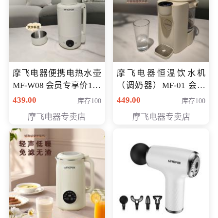
摩飞电器便携电热水壶
摩飞电器恒温饮水机
MF-W08 会员专享价198
（调奶器）MF-01 会员
元
专享价366元
439.00
449.00
库存100
库存100
摩飞电器专卖店
摩飞电器专卖店