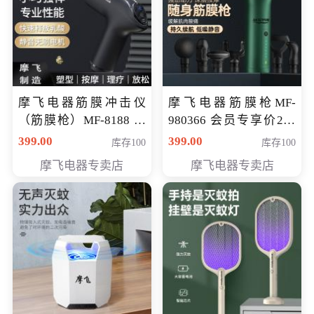
摩飞电器筋膜冲击仪
摩飞电器筋膜枪MF-
（筋膜枪）MF-8188 会
980366 会员专享价299
员专享价268元
元
399.00
399.00
库存100
库存100
摩飞电器专卖店
摩飞电器专卖店