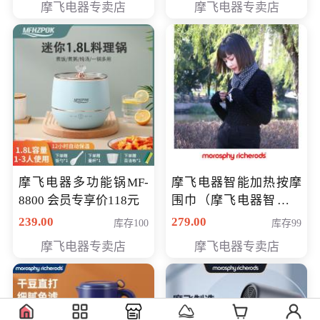
摩飞电器专卖店
摩飞电器专卖店
摩飞电器多功能锅MF-
摩飞电器智能加热按摩
8800 会员专享价118元
围巾（摩飞电器智能加
热按摩围脖） 会员专享
239.00
279.00
库存100
库存99
价168元
摩飞电器专卖店
摩飞电器专卖店