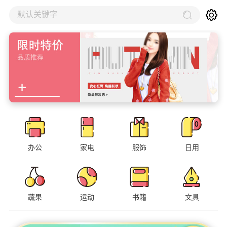
默认关键字
办公
家电
服饰
日用
蔬果
运动
书籍
文具