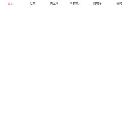
首页
分类
供应商
乡村集市
购物车
我的
摩飞电器破壁料理机
摩飞电器负离子吹风机
MF-005A 会员专享价
MF-8270I 会员专享价
198元
369元
399.00
499.00
库存99
库存99
摩飞电器专卖店
摩飞电器专卖店