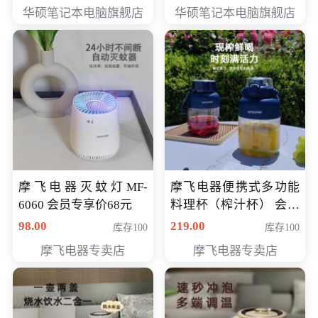
员专享价6898元
员专享价6998元
华硕笔记本电脑旗舰店
华硕笔记本电脑旗舰店
摩飞电器灭蚊灯MF-
摩飞电器便携式多功能
6060 会员专享价68元
料理杯（榨汁杯） 会员
专享价118元
98.00
219.00
库存100
库存100
摩飞电器专卖店
摩飞电器专卖店